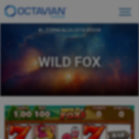
TORNA ALLA LISTA GIOCHI
WILD FOX