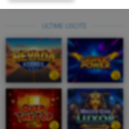
ULTIME USCITE