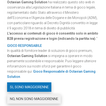
Payout
Octavian Gaming Solution
ha realizzato questo sito web in
75%
osservanza alla Legislazione Italiana in tema di gioco legale,
Interfaccia
regolamentato dallo Stato attraverso il Ministero
5x5
dell'Economia e l'Agenzia delle Dogane e dei Monopoli (ADM),
Linee di vincita
con particolare riguardo al Decreto Dignità convertito in legge
il 9 agosto 2018 in tema di divieto di pubblicità.
5
L'accesso ai contenuti di gioco è consentito solo in ambito
Bet
B2B previa registrazione e login (indicando la partita iva).
"
100, 150, 200
Bonus
GIOCO RESPONSABILE
Risk, Double Up
In qualità di fornitore leader di soluzioni di gioco premium,
Ciclo di gioco
Octavian Gaming Solution
si impegna a operare in modo
14.000 partite
pienamente sostenibile e responsabile. Puoi leggere ulteriore
inforamzioni sui nostri sforzi per garantire il gioco
responsabile qui:
Gioco Responsabile di Octavian Gaming
Solution
.
SI, SONO MAGGIORENNE
DOWNLOAD
RISORSE GRAFICHE
CONDIVIDI
FACEBOOK
TWITTER
LINKEDIN
CONDIVIDI
NO, NON SONO MAGGIORENNE