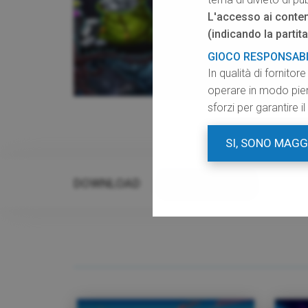
L'accesso ai conten
(indicando la partita
GIOCO RESPONSAB
In qualità di fornito
operare in modo pien
sforzi per garantire 
SI, SONO MAG
DOWNLOAD
RISORSE GRAFICHE