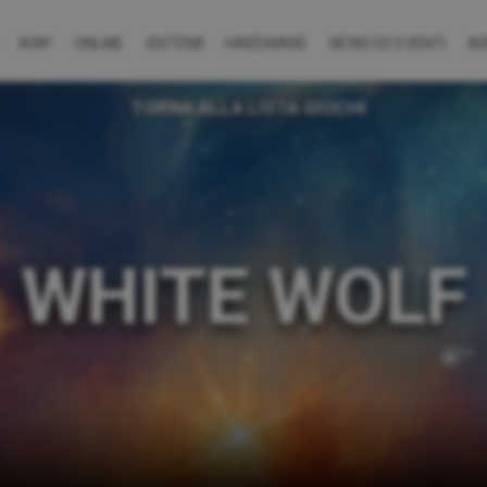
AWP
ONLINE
SISTEMI
HARDWARE
NEWS ED EVENTI
AR
TORNA ALLA LISTA GIOCHI
WHITE WOLF