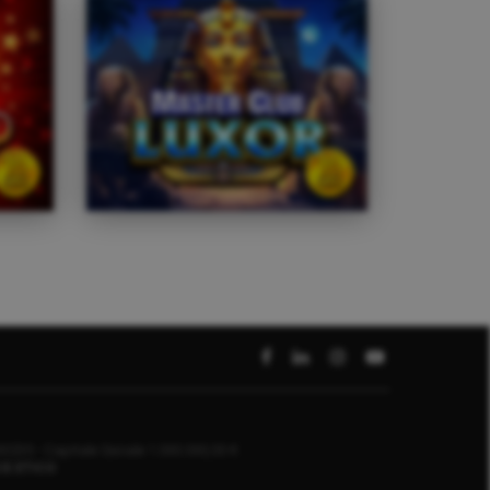
000235 -
Capitale Sociale 1.000.000,00 €
CE ETICO