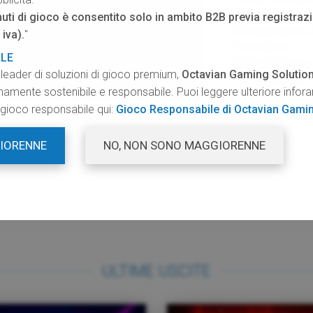
Bonus
uti di gioco è consentito solo in ambito B2B previa registraz
Moltiplicatore,
 iva).
"
Free Spins
ILE
Ciclo di gioco
re leader di soluzioni di gioco premium,
Octavian Gaming Solutio
28.000 partite
amente sostenibile e responsabile. Puoi leggere ulteriore inforam
il gioco responsabile qui:
Gioco Responsabile di Octavian Gamin
GIORENNE
NO, NON SONO MAGGIORENNE
ULTIME USCITE