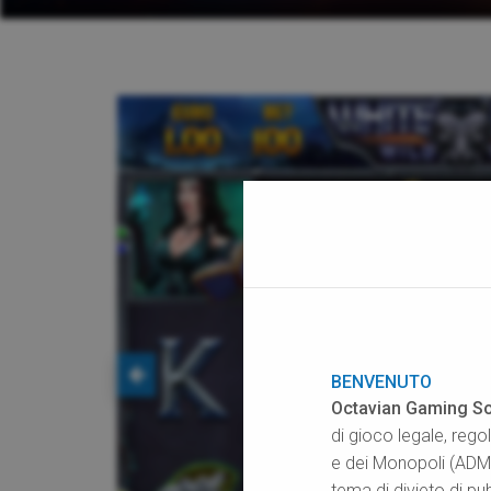
BENVENUTO
Octavian Gaming So
di gioco legale, rego
e dei Monopoli (ADM),
tema di divieto di pub