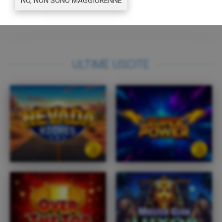
NO, NON SONO MAGGIORENNE
CONDIVIDI
FACEBOOK
TWITTER
LINKEDIN
CONDIVIDI
ULTIME USCITE