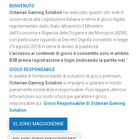
BENVENUTO
100€
Octavian Gaming Solution
ha realizzato questo sito web in
Payout
osservanza alla Legislazione Italiana in tema di gioco legale,
65%
regolamentato dallo Stato attraverso il Ministero
Interfaccia
dell'Economia e l'Agenzia delle Dogane e dei Monopoli (ADM),
5x3
con particolare riguardo al Decreto Dignità convertito in legge
Linee di vincita
il 9 agosto 2018 in tema di divieto di pubblicità.
5, 10, 15
L'accesso ai contenuti di gioco è consentito solo in ambito
Bet
B2B previa registrazione e login (indicando la partita iva).
"
25, 50, 100, 200, 300
GIOCO RESPONSABILE
Bonus
In qualità di fornitore leader di soluzioni di gioco premium,
Wild, Scatter feature, Wild feature, Free spins, Candle
Octavian Gaming Solution
si impegna a operare in modo
bonus
pienamente sostenibile e responsabile. Puoi leggere ulteriore
Ciclo di gioco
inforamzioni sui nostri sforzi per garantire il gioco
28.000 partite
responsabile qui:
Gioco Responsabile di Octavian Gaming
Solution
.
SI, SONO MAGGIORENNE
DOWNLOAD
RISORSE GRAFICHE