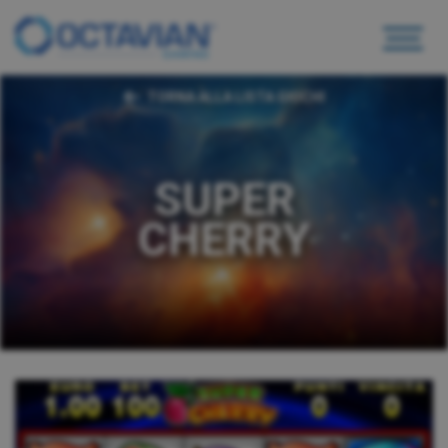
TORNA ALLA LISTA GIOCHI
SUPER
CHERRY