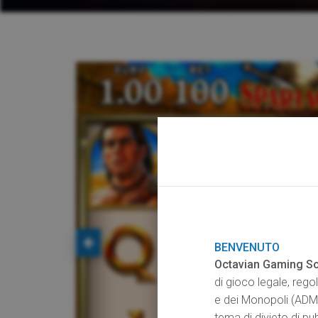
BENVENUTO
Octavian Gaming So
di gioco legale, rego
e dei Monopoli (ADM),
tema di divieto di pub