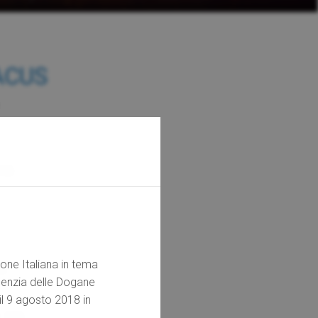
ACUS
ma
one Italiana in tema
a
Agenzia delle Dogane
il 9 agosto 2018 in
, 300