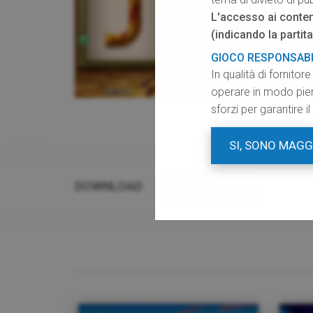
L'accesso ai conten
(indicando la partita
GIOCO RESPONSAB
In qualità di fornito
operare in modo pien
sforzi per garantire 
SI, SONO MAG
DOWNLOAD
RISORSE GRAFICHE