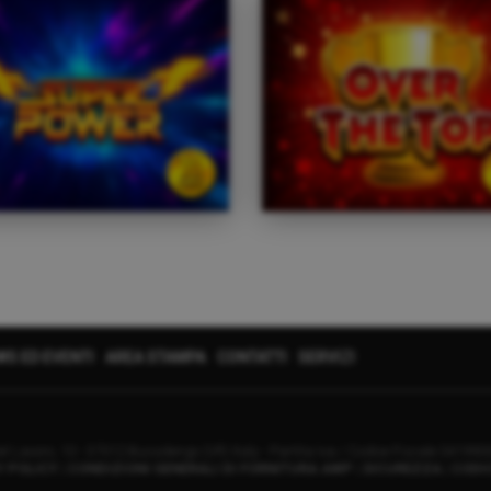
WS ED EVENTI
AREA STAMPA
CONTATTI
SERVIZI
el Lavoro, 10 - 37012 Bussolengo (VR) Italy - Partita Iva / Codice Fiscale 04199
Y POLICY
|
CONDIZIONI GENERALI DI FORNITURA AWP
|
SICUREZZA
|
CODI