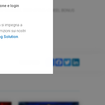
ione e login
Y FEATURE, FRRE SPINS, WHEEL BONUS
n
si impegna a
zioni sui nostri
g Solution
.
CONDIVIDI
FACEBOOK
TWITTER
LINKEDIN
CONDIVIDI