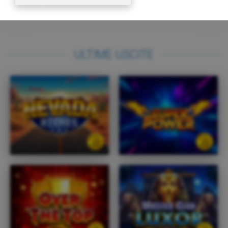
CONDIVIDI
ULTIME USCITE