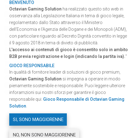
BENVENUTO
100€
Octavian Gaming Solution
ha realizzato questo sito web in
Payout
osservanza alla Legislazione Italiana in tema di gioco legale,
75%
regolamentato dallo Stato attraverso il Ministero
Interfaccia
dell'Economia e l'Agenzia delle Dogane e dei Monopoli (ADM),
5x3
con particolare riguardo al Decreto Dignità convertito in legge
Linee di vincita
il 9 agosto 2018 in tema di divieto di pubblicità.
5, 10, 20
L'accesso ai contenuti di gioco è consentito solo in ambito
Bet
B2B previa registrazione e login (indicando la partita iva).
"
50, 100, 200, 400
GIOCO RESPONSABILE
Giochi
In qualità di fornitore leader di soluzioni di gioco premium,
China Gold, Texas Story, Cash Magnet, Stargazer
Octavian Gaming Solution
si impegna a operare in modo
Ciclo di gioco
pienamente sostenibile e responsabile. Puoi leggere ulteriore
40.000 partite
inforamzioni sui nostri sforzi per garantire il gioco
responsabile qui:
Gioco Responsabile di Octavian Gaming
Solution
.
SI, SONO MAGGIORENNE
DOWNLOAD
RISORSE GRAFICHE
NO, NON SONO MAGGIORENNE
CONDIVIDI
FACEBOOK
TWITTER
LINKEDIN