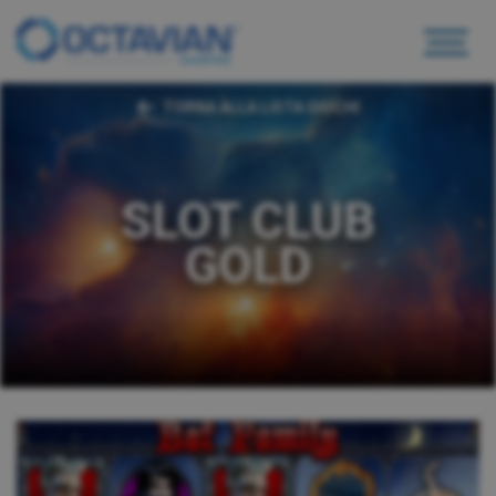
TORNA ALLA LISTA GIOCHI
SLOT CLUB
GOLD