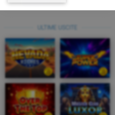
CONDIVIDI
ULTIME USCITE