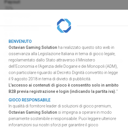
Payout
70%
Interfaccia
5x3
Linee di vincita
5, 10
Bet
BENVENUTO
10, 20, 50, 100, 200 punti
Octavian Gaming Solution
ha realizzato questo sito web in
Bonus
osservanza alla Legislazione Italiana in tema di gioco legale,
regolamentato dallo Stato attraverso il Ministero
Wild, Golden Touch, Free Spins con Mystery Frame, Free
dell'Economia e l'Agenzia delle Dogane e dei Monopoli (ADM),
Spins con Mega Symbols, Re Mida Treasure Bonus
con particolare riguardo al Decreto Dignità convertito in legge
Ciclo di gioco
il 9 agosto 2018 in tema di divieto di pubblicità.
28.000 partite
L'accesso ai contenuti di gioco è consentito solo in ambito
B2B previa registrazione e login (indicando la partita iva).
"
VIDEO
GIOCO RESPONSABILE
PREVIEW
In qualità di fornitore leader di soluzioni di gioco premium,
Octavian Gaming Solution
si impegna a operare in modo
pienamente sostenibile e responsabile. Puoi leggere ulteriore
inforamzioni sui nostri sforzi per garantire il gioco