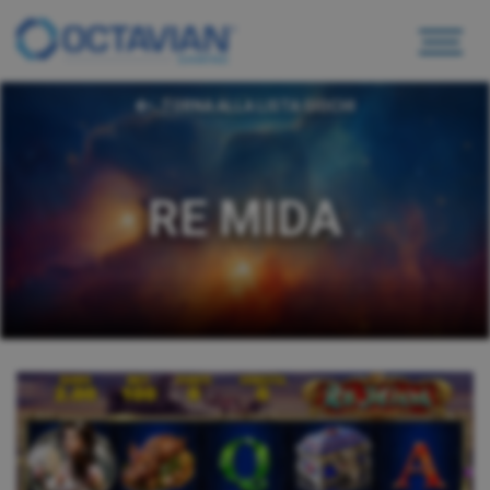
TORNA ALLA LISTA GIOCHI
RE MIDA