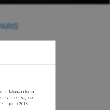
PARIS
ma
one Italiana in tema
Agenzia delle Dogane
il 9 agosto 2018 in
00