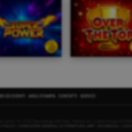
WS ED EVENTI
AREA STAMPA
CONTATTI
SERVIZI
el Lavoro, 10 - 37012 Bussolengo (VR) Italy - Partita Iva / Codice Fiscale 04199
Y POLICY
|
CONDIZIONI GENERALI DI FORNITURA AWP
|
SICUREZZA
|
CODI