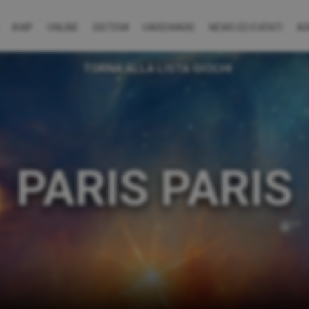
AWP
ONLINE
SISTEMI
HARDWARE
NEWS ED EVENTI
AR
TORNA ALLA LISTA GIOCHI
PARIS PARIS