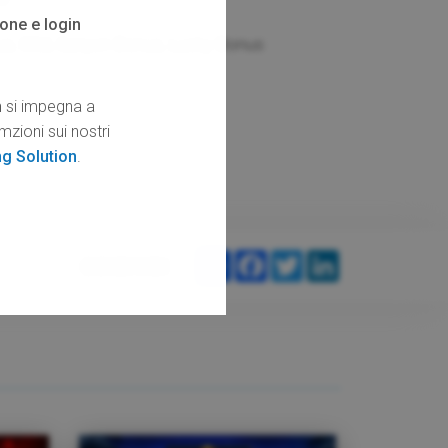
ione e login
s, Wild, Garçon Bonus, Lucky Bonus
n
si impegna a
zioni sui nostri
g Solution
.
CONDIVIDI
FACEBOOK
TWITTER
LINKEDIN
CONDIVIDI