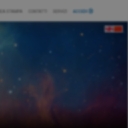
EA STAMPA
CONTATTI
SERVIZI
ACCEDI