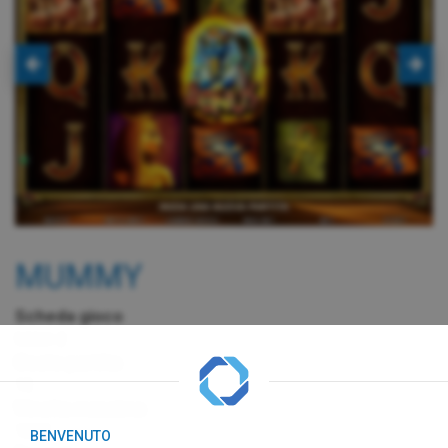
MUMMY
Scheda gioco
MAX-2
Costo partita
1€
Vincita massima
100€
BENVENUTO