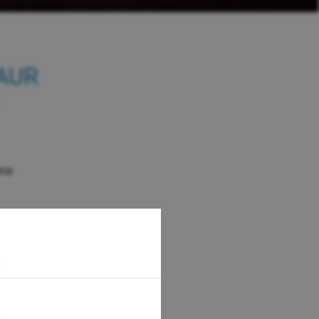
AUR
ma
a