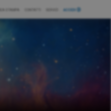
EA STAMPA
CONTATTI
SERVIZI
ACCEDI