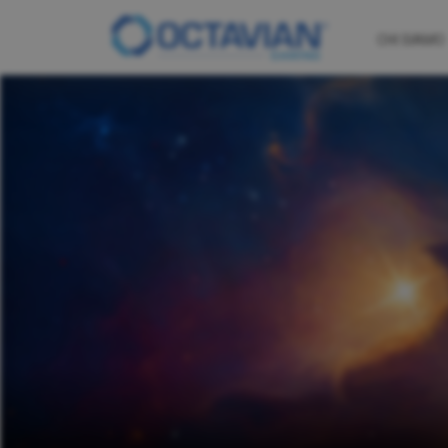
CHI SIAMO