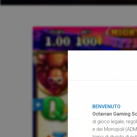
BENVENUTO
Octavian Gaming So
di gioco legale, rego
e dei Monopoli (ADM),
tema di divieto di pub