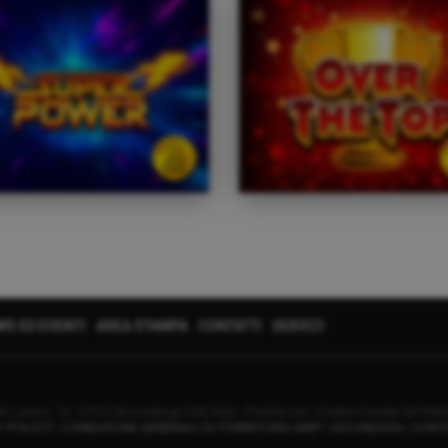
WS ED EVENTI
AREA STAMPA
CONTATTI
SERVIZI
el Lavoro, 10 - 37012 Bussolengo (VR) Italy - Partita Iva / Codice Fiscale 04199
Y POLICY
|
CONDIZIONI GENERALI DI FORNITURA AWP
|
SICUREZZA
|
CODI