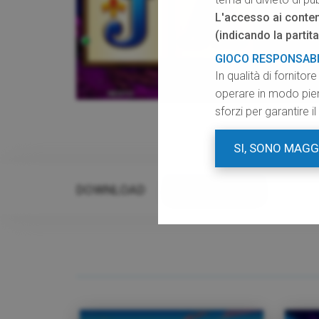
L'accesso ai conten
(indicando la partita
GIOCO RESPONSAB
In qualità di fornito
operare in modo pien
sforzi per garantire 
SI, SONO MAG
DOWNLOAD
RISORSE GRAFICHE