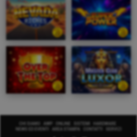
CHI SIAMO
AWP
ONLINE
SISTEMI
HARDWARE
NEWS ED EVENTI
AREA STAMPA
CONTATTI
SERVIZI