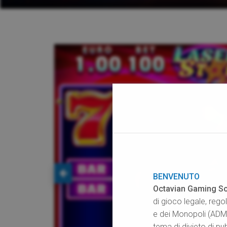
BENVENUTO
Octavian Gaming So
di gioco legale, rego
e dei Monopoli (ADM),
tema di divieto di pub