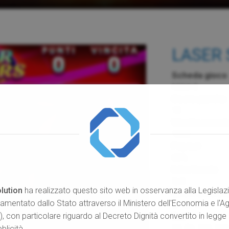
LASER 
Scheda gioco
MAX-2
Costo partita
1€
Vincita massi
100€
Payout
65%
Interfaccia
5x3
lution
ha realizzato questo sito web in osservanza alla Legislazi
Linee di vincit
lamentato dallo Stato attraverso il Ministero dell'Economia e l'
5, 10, 15
 con particolare riguardo al Decreto Dignità convertito in legge 
Bet
25, 50, 100, 200
blicità.