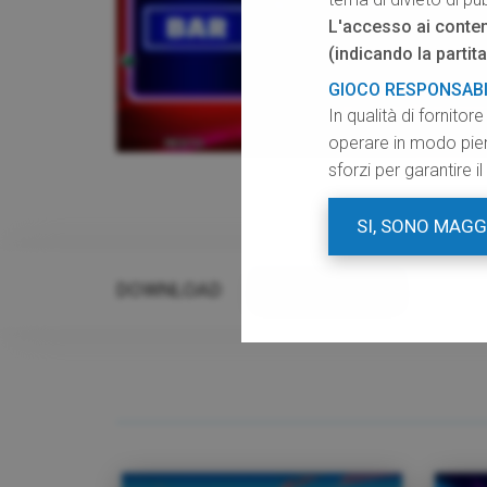
L'accesso ai conten
(indicando la partita
GIOCO RESPONSAB
In qualità di fornito
operare in modo pien
sforzi per garantire 
SI, SONO MAG
DOWNLOAD
RISORSE GRAFICHE