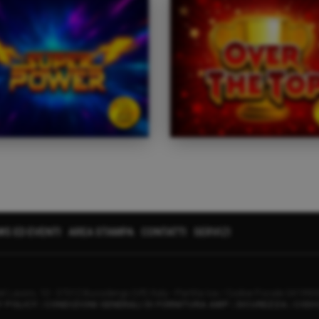
WS ED EVENTI
AREA STAMPA
CONTATTI
SERVIZI
el Lavoro, 10 - 37012 Bussolengo (VR) Italy - Partita Iva / Codice Fiscale 04199
Y POLICY
|
CONDIZIONI GENERALI DI FORNITURA AWP
|
SICUREZZA
|
CODI