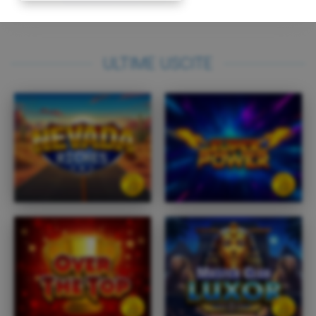
ULTIME USCITE