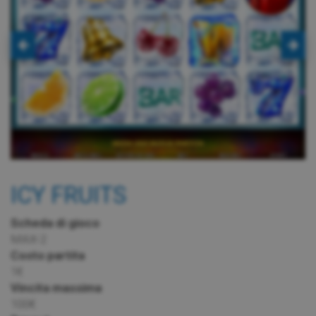
ICY FRUITS
Scheda di gioco
MAX-2
Costo partita
1€
Vincita massima
100€