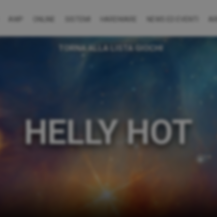
AWP
ONLINE
SISTEMI
HARDWARE
NEWS ED EVENTI
AR
TORNA ALLA LISTA GIOCHI
HELLY HOT