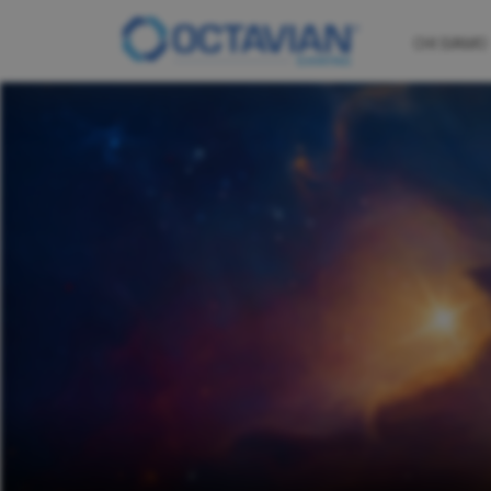
CHI SIAMO