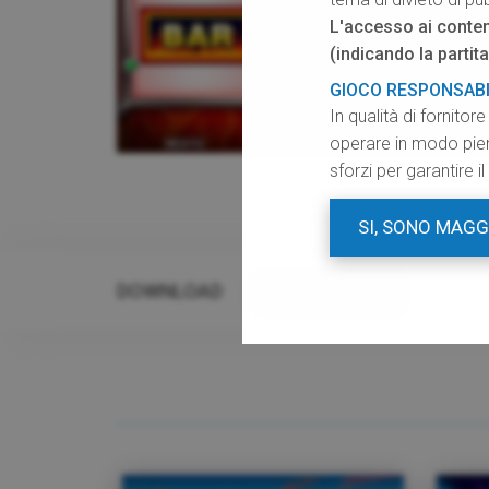
L'accesso ai conten
(indicando la partita
GIOCO RESPONSAB
In qualità di fornito
operare in modo pien
sforzi per garantire 
SI, SONO MAG
DOWNLOAD
RISORSE GRAFICHE