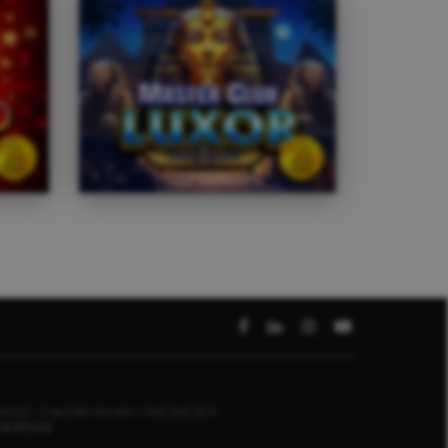
000235 -
Capitale Sociale 1.000.000,00 €
CE ETICO