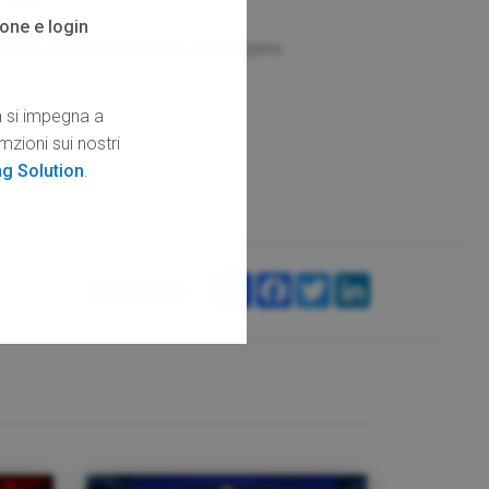
ione e login
eature, Hot Catch Bonus, Free Spins.
n
si impegna a
zioni sui nostri
g Solution
.
CONDIVIDI
FACEBOOK
TWITTER
LINKEDIN
CONDIVIDI