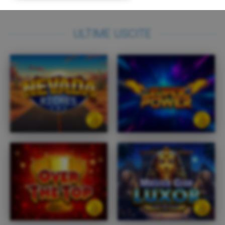
ULTIME USCITE