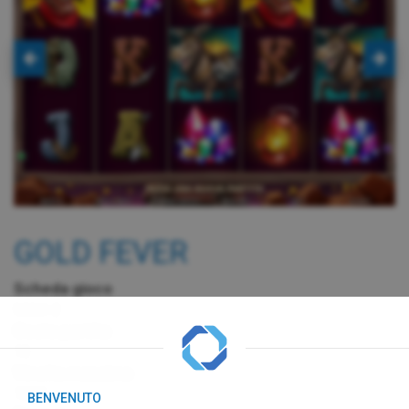
GOLD FEVER
Scheda gioco
MAX-2
Costo partita
1€
Vincita massima
100€
BENVENUTO