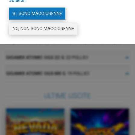
Solution
.
SI, SONO MAGGIORENNE
OMOLOGHE
NO, NON SONO MAGGIORENNE
Sono disponibili tutte le informazioni relative ai
cabinet
e
alle
periferiche
supportate per le seguenti omologhe:
GIGAMIX ATOMIC OGS 22 G
22 POLLICI
GIGAMIX ATOMIC OGS MX G
19 POLLICI
ULTIME USCITE