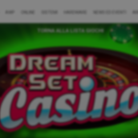
AWP
ONLINE
SISTEMI
HARDWARE
NEWS ED EVENTI
AR
TORNA ALLA LISTA GIOCHI