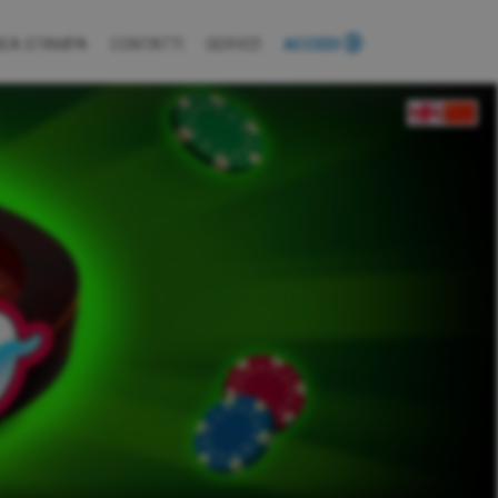
EA STAMPA
CONTATTI
SERVIZI
ACCEDI