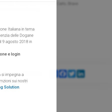
's Dolls, Scarab Queen, Monte Carlo, Brave
et Island, Little Italy
one Italiana in tema
Agenzia delle Dogane
IDEO
REVIEW
il 9 agosto 2018 in
ione e login
CONDIVIDI
FACEBOOK
TWITTER
LINKEDIN
CONDIVIDI
n
si impegna a
zioni sui nostri
g Solution
.