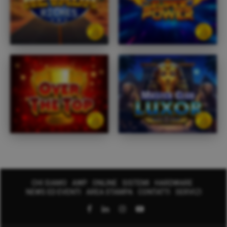
CHI SIAMO
AWP
ONLINE
SISTEMI
HARDWARE
NEWS ED EVENTI
AREA STAMPA
CONTATTI
SERVIZI