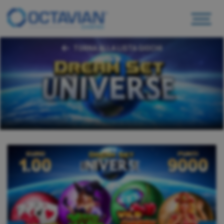
TORNA ALLA LISTA GIOCHI