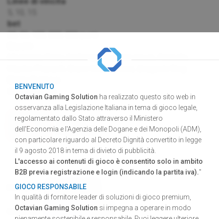
Linee di vincita
5, 10, 15
bet
25, 50, 100, 200, 300 punti
Giochi
Monsters Party, Nefertari, True American, Fireballs,
Mystic Pharaoh, Brave Musketeers, Dragon's Ring
Ciclo di gioco
BENVENUTO
28.000 partite
Octavian Gaming Solution
ha realizzato questo sito web in
osservanza alla Legislazione Italiana in tema di gioco legale,
regolamentato dallo Stato attraverso il Ministero
VIDEO
PREVIEW
dell'Economia e l'Agenzia delle Dogane e dei Monopoli (ADM),
con particolare riguardo al Decreto Dignità convertito in legge
il 9 agosto 2018 in tema di divieto di pubblicità.
L'accesso ai contenuti di gioco è consentito solo in ambito
B2B previa registrazione e login (indicando la partita iva).
"
GIOCO RESPONSABILE
DOWNLOAD
RISORSE GRAFICHE
In qualità di fornitore leader di soluzioni di gioco premium,
CONDIVIDI
FACEBOOK
TWITTER
LINKEDIN
Octavian Gaming Solution
si impegna a operare in modo
CONDIVIDI
pienamente sostenibile e responsabile. Puoi leggere ulteriore