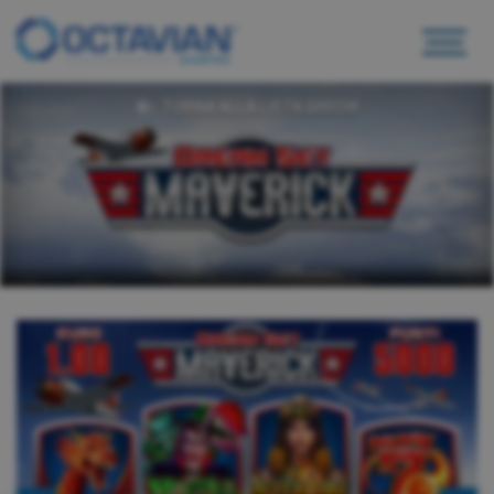
TORNA ALLA LISTA GIOCHI