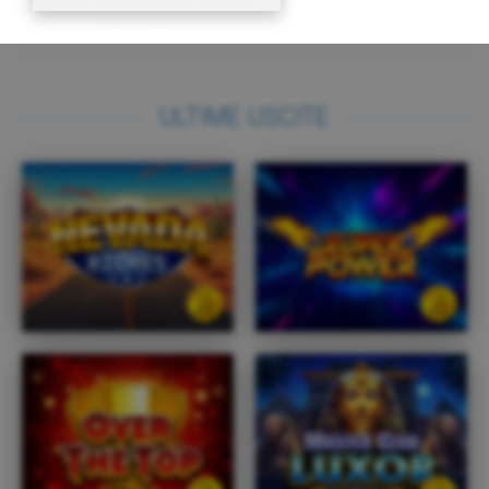
CONDIVIDI
ULTIME USCITE