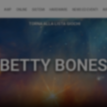
AWP
ONLINE
SISTEMI
HARDWARE
NEWS ED EVENTI
AR
TORNA ALLA LISTA GIOCHI
BETTY BONE