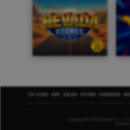
CHI SIAMO
AWP
ONLINE
SISTEMI
HARDWARE
NE
Copyright © 2024 Octavian srl
- Via D
PRIVAC