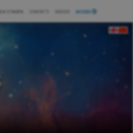
EA STAMPA
CONTATTI
SERVIZI
ACCEDI
S