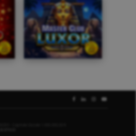
000235 -
Capitale Sociale 1.000.000,00 €
CE ETICO