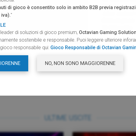
Bonus
uti di gioco è consentito solo in ambito B2B previa registraz
Joker, Jackpot
 iva).
"
Ciclo di gioco
ILE
20.000 partite
re leader di soluzioni di gioco premium,
Octavian Gaming Solutio
amente sostenibile e responsabile. Puoi leggere ulteriore inforam
il gioco responsabile qui:
Gioco Responsabile di Octavian Gamin
GIORENNE
NO, NON SONO MAGGIORENNE
ULTIME USCITE