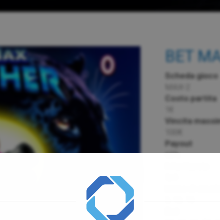
BET M
Scheda gioco
MAX-2
Costo partita
1€
Vincita massi
100€
Payout
65%
Interfaccia
5x3
Linee di vincit
5, 10, 15
Bet