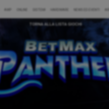
AWP
ONLINE
SISTEMI
HARDWARE
NEWS ED EVENTI
AR
TORNA ALLA LISTA GIOCHI