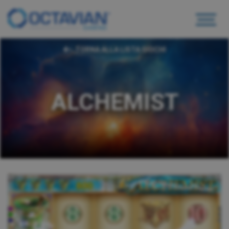
TORNA ALLA LISTA GIOCHI
ALCHEMIST