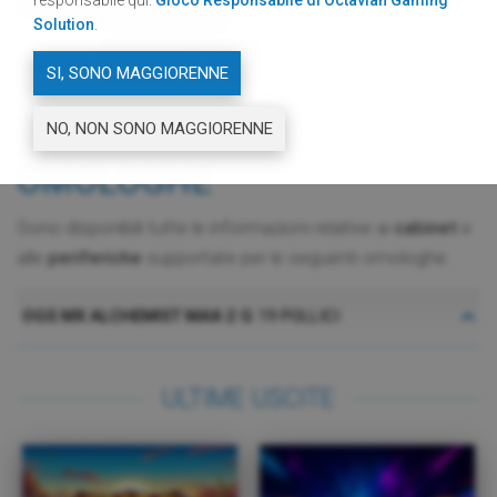
DOWNLOAD
RISORSE GRAFICHE
Solution
.
CONDIVIDI
FACEBOOK
TWITTER
LINKEDIN
CONDIVIDI
SI, SONO MAGGIORENNE
NO, NON SONO MAGGIORENNE
OMOLOGHE
Sono disponibili tutte le informazioni relative ai
cabinet
e
alle
periferiche
supportate per le seguenti omologhe:
OGS MX ALCHEMIST MAX-2 G
19 POLLICI
ULTIME USCITE