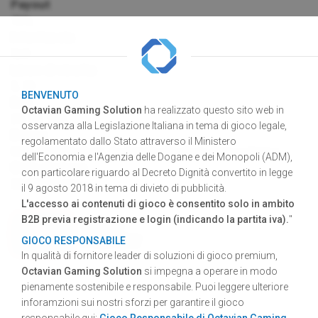
Payout
70%
Interfaccia
5x3
Linee di vincita
5, 10
BENVENUTO
Bet
Octavian Gaming Solution
ha realizzato questo sito web in
25, 50, 100, 200
osservanza alla Legislazione Italiana in tema di gioco legale,
Bonus
regolamentato dallo Stato attraverso il Ministero
Wild, Gold Feature, Avalanche Feature, Bonus Game
dell'Economia e l'Agenzia delle Dogane e dei Monopoli (ADM),
Ciclo di gioco
con particolare riguardo al Decreto Dignità convertito in legge
30.000 partite
il 9 agosto 2018 in tema di divieto di pubblicità.
L'accesso ai contenuti di gioco è consentito solo in ambito
B2B previa registrazione e login (indicando la partita iva).
"
VIDEO
PREVIEW
GIOCO RESPONSABILE
In qualità di fornitore leader di soluzioni di gioco premium,
Octavian Gaming Solution
si impegna a operare in modo
pienamente sostenibile e responsabile. Puoi leggere ulteriore
inforamzioni sui nostri sforzi per garantire il gioco
responsabile qui:
Gioco Responsabile di Octavian Gaming