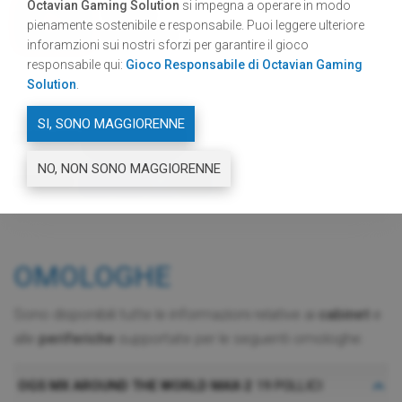
Octavian Gaming Solution
si impegna a operare in modo
VIDEO
pienamente sostenibile e responsabile. Puoi leggere ulteriore
PREVIEW
inforamzioni sui nostri sforzi per garantire il gioco
responsabile qui:
Gioco Responsabile di Octavian Gaming
Solution
.
SI, SONO MAGGIORENNE
DOWNLOAD
RISORSE GRAFICHE
NO, NON SONO MAGGIORENNE
CONDIVIDI
FACEBOOK
TWITTER
LINKEDIN
CONDIVIDI
OMOLOGHE
Sono disponibili tutte le informazioni relative ai
cabinet
e
alle
periferiche
supportate per le seguenti omologhe:
OGS MX AROUND THE WORLD MAX-2
19 POLLICI